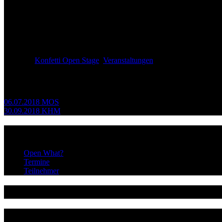
Posted in
Konfetti Open Stage
,
Veranstaltungen
Beitragsnavigation
06.07.2018 MOS
30.09.2018 KHM
Infos
Open What?
Termine
Teilnehmer
@dieopenstage
Neueste Beiträge