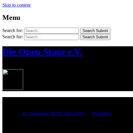
Skip to content
Menu
Search for:
Search Submit
Search for:
Search Submit
Die Open Stage e.V.
¦ Die Jugendkünstlerbühne in Bernau
22.09.2018 KOS
Posted on
23. September 2018
3. März 2019
by
Phinifilms
Auch mal schön, eine OpenStage mit mehr Künstlern als Zuschauern 