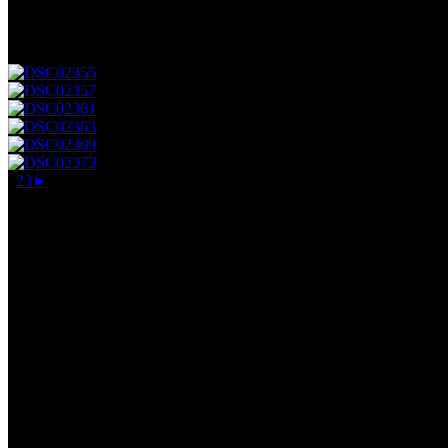
Nichtsdestotrotz war es eine fantastische Veranstaltung mit tollem Li
PS: Habt ihr eigentlich mitbekommen, dass wir im Moment einige alt
1
2
3
►