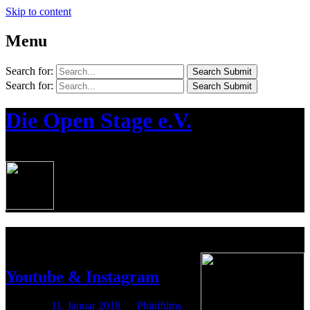
Skip to content
Menu
Search for:
Search Submit
Search for:
Search Submit
Die Open Stage e.V.
¦ Die Jugendkünstlerbühne in Bernau
Kategorie: Allgemeines
Youtube & Instagram
Posted on
11. Januar 2018
by
Phinifilms