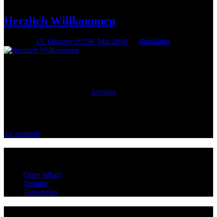
16321 Bernau bei Berlin
Herzlich Willkommen
Posted on
15. Oktober 2015
9. Mai 2016
by
Phinifilms
Herzlich Willkommen auf unserer Internetpräsenz!
Auf dieser Webseite findest du einige Informationen über uns,
kannst dich über zukünftige
Termine
informieren und dir Fotos von
bereits veranstalteten Open-Stages ansehen.
Viel Spaß wünschen euch
Mathis & Leo!
1 Comment
Infos
Open What?
Termine
Teilnehmer
@dieopenstage