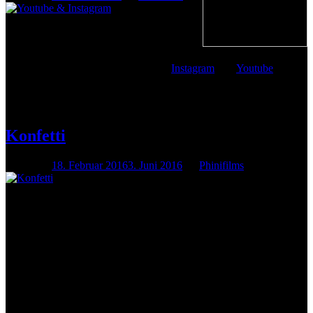
Ein gesundes neues Jahr euch allen! 🙂
Seit neuestem haben wir nun nicht mehr nur
eine Webseite, sondern sind auch auf
Instagram
und
Youtube
vertreten!
Hier findet ihr in Zukunft noch mehr Informationen, aber vor allem
Bilder und Videos von uns. Viel Spaß damit!
Konfetti
Posted on
18. Februar 2016
3. Juni 2016
by
Phinifilms
Ab April findet monatlich die
Konfetti Open Stage
im Jugendclub
in Schönow/Friedenstal statt.
Jeden letzten Freitag im Monat, Beginn 19:00 Uhr, Einlass ab 18:30
Uhr.
Adresse:
Kinder- und Jugendfreizeithaus Konfetti
Briesestraße 1