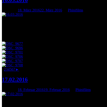
Posted on
18. März 2016
22. März 2016
by
Phinifilms
Best-Of der Paulus Open Stage 2015/16: Unsere Abschlussveranstaltu
ausgehalten. Ein voller Erfolg – vielen Dank an alle Mitwirkenden!
Ein Schlussstrich ist das jedoch bei Weitem nicht. Ab April geht es w
1
2
3
4
5
6
7
►
17.02.2016
Posted on
18. Februar 2016
19. Februar 2016
by
Phinifilms
"Rapunzel, Rapunzel; lass dein Haar herunter" – "Nee, kein Bock. K