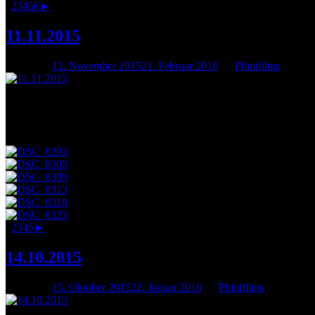
1
2
3
4
5
6
►
11.11.2015
Posted on
12. November 2015
21. Februar 2016
by
Phinifilms
Am Mittwoch, den 11. November 2015 fand die zweite Paulus Open St
Texte zu bewundern, vielen Dank an alle Mitwirkenden!
Eine gelungene Veranstaltung – fanden wir. Und alle, mit denen wir 
1
2
3
4
5
►
14.10.2015
Posted on
15. Oktober 2015
22. Januar 2016
by
Phinifilms