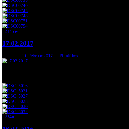
1
2
3
4
5
►
17.02.2017
Posted on
20. Februar 2017
by
Phinifilms
Unter dem Motto: „Paulus – ein Wintermärchen“ fand am Freitag nach 
Jugendliche, darunter auch viele neue Gesichter, dem begeisterten P
1
2
3
4
►
16.03.2016