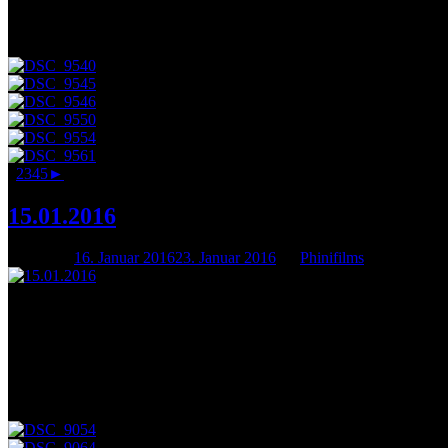
Die Open Stage im Märchenland war hinreißend zauberhaft und witzig
Dank an alle Mitwirkenden!
1
2
3
4
5
►
15.01.2016
Posted on
16. Januar 2016
23. Januar 2016
by
Phinifilms
„The same procedure as last year, Miss Sophie?“
Auch in diesem Jahr geht es weiter mit der Paulus Open Stage. Und 
sowie einigen lustigen Sketchen geboten wurde. Vielen Dank an alle
Wir wünschen allen ein gesundes neues Jahr 2016!