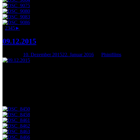
1
2
3
4
5
►
09.12.2015
Posted on
10. Dezember 2015
22. Januar 2016
by
Phinifilms
Unsere dritte Open-Stage-Veranstaltung: Das Weihnachts-Special.
Neben dem regulären Programm gab es ein Krippenspiel der … etwas a
es allesamt mal wieder großen Spaß bereitet hat, sich Sachen auszud
Wir wünschen allen eine besinnliche Weihnachtszeit und einen guten 