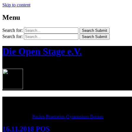
Skip to content
Menu
Search for:
Search Submit
Search for:
Search Submit
Die Open Stage e.V.
¦ Die Jugendkünstlerbühne in Bernau
Kategorie: Paulus Open Stage
Open Stage am
Paulus-Praetorius-Gymnasium Bernau
16.11.2018 POS