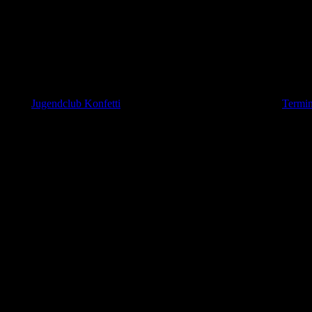
ng am Paulus – zumindest für dieses Schuljahr. Unglaublich viele Zu
eiter im
Jugendclub Konfetti
, genaue Zeiten dazu findet ihr unter
Termi
annst du mich nicht morgen retten?"