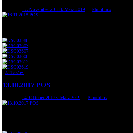
Posted on
17. November 2018
3. März 2019
by
Phinifilms
Seit langem die größte Open Stage fand gestern Abend im PPG statt,
Danke an alle, die da waren, für einen tollen Abend!
1
2
3
4
5
6
7
►
13.10.2017 POS
Posted on
14. Oktober 2017
3. März 2019
by
Phinifilms
Wir waren wieder am Paulus! An einem „Freitag, den 13.“ – trotzdem 
Danke, dass ihr da wart!