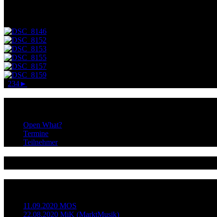
Am Mittwoch, den 14. Oktober 2015 hatten wir unsere erste Veransta
16 Mitwirkende sowie knapp über 50 Zuschauer waren gleichermaßen be
1
2
3
4
►
Infos
Open What?
Termine
Teilnehmer
@dieopenstage
Neueste Beiträge
11.09.2020 MOS
22.08.2020 MiK (MarktMusik)