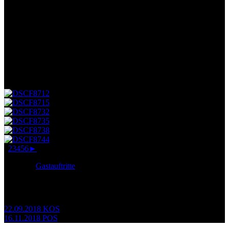
Handwerkermarkt der Stadt Bernau eingeladen und hatten dort
einen Auftritt.
Dabei waren Melina, Magdalena, Mathis und Leo, begleitet von
Phillip am Mischpult.
Es war sehr schön, sich mal nicht um alles kümmern zu müssen; und
auch mit dem Lauf-Publikum waren wir sehr zufrieden. Der Stadt
hat’s auch gefallen, wir sind für 2019 gleich mehrmals eingeladen
🙂
1
2
3
4
5
6
►
Posted in
Gastauftritte
Beitragsnavigation
22.09.2018 KOS
16.11.2018 POS