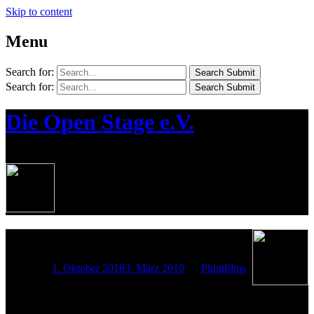
Skip to content
Menu
Search for:
Search Submit
Search for:
Search Submit
Die Open Stage e.V.
¦ Die Jugendkünstlerbühne in Bernau
30.09.2018 KHM
Posted on
1. Oktober 2018
3. März 2019
by
Phinifilms
Am 30. September waren wir von der Open Stage beim Kunst- &