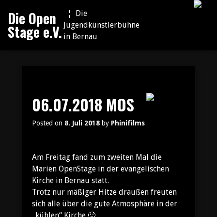
Skip
Die Open
¦ Die
to
Jugendkünstlerbühne
Stage e.V.
content
in Bernau
06.07.2018 MOS
Posted on
8. Juli 2018
by
Phinifilms
Am Freitag fand zum zweiten Mal die
Marien OpenStage in der evangelischen
Kirche in Bernau statt.
Trotz nur mäßiger Hitze draußen freuten
sich alle über die gute Atmosphäre in der
„kühlen“ Kirche 🙂