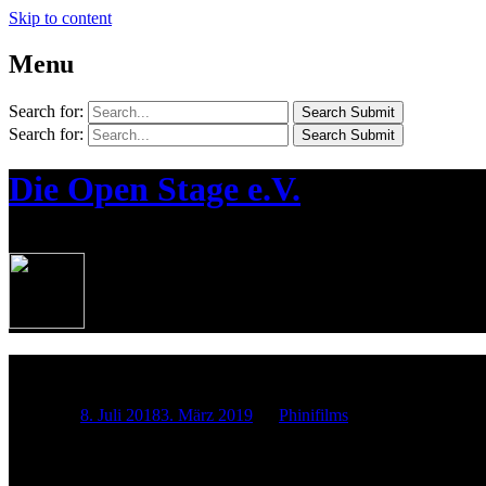
Skip to content
Menu
Search for:
Search Submit
Search for:
Search Submit
Die Open Stage e.V.
¦ Die Jugendkünstlerbühne in Bernau
06.07.2018 MOS
Posted on
8. Juli 2018
3. März 2019
by
Phinifilms
Am Freitag fand zum zweiten Mal die Marien OpenStage in der evange