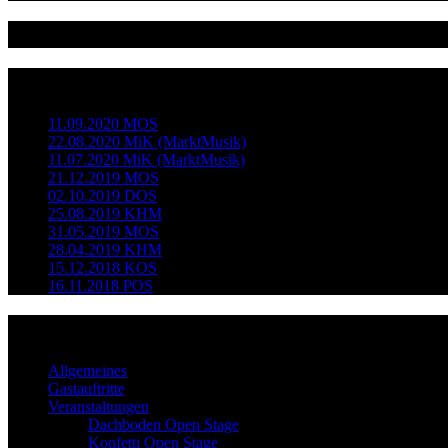
@dieopenstage
Neueste Beiträge
11.09.2020 MOS
22.08.2020 MiK (MarktMusik)
11.07.2020 MiK (MarktMusik)
21.12.2019 MOS
02.10.2019 DOS
25.08.2019 KHM
31.05.2019 MOS
28.04.2019 KHM
15.12.2018 KOS
16.11.2018 POS
Kategorien
Allgemeines
Gastauftritte
Veranstaltungen
Dachboden Open Stage
Konfetti Open Stage