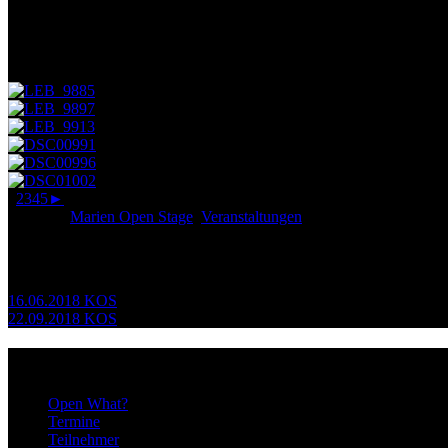
Trotz nur mäßiger Hitze draußen freuten sich alle über die gute Atmo
Vielen Dank an alle, die dabei waren – es hat Spaß gemacht!
Wir wünschen allen einen schönen Sommer!
1
2
3
4
5
►
Posted in
Marien Open Stage
,
Veranstaltungen
Beitragsnavigation
16.06.2018 KOS
22.09.2018 KOS
Infos
Open What?
Termine
Teilnehmer