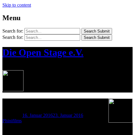
Skip to content
Menu
Search for:
Search Submit
Search for:
Search Submit
Die Open Stage e.V.
¦ Die Jugendkünstlerbühne in Bernau
15.01.2016
Posted on
16. Januar 2016
23. Januar 2016
by
Phinifilms