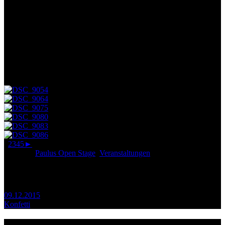
„The same procedure as last year, Miss Sophie?“
Auch in diesem Jahr geht es weiter mit der Paulus Open Stage. Und
wieder durften wir viele begeisterte Zuschauer willkommen heißen,
denen wie immer eine Mischung aus tollen jungen Musikern und
Sängern sowie einigen lustigen Sketchen geboten wurde. Vielen
Dank an alle Mitwirkenden!
Wir wünschen allen ein gesundes neues Jahr 2016!
1
2
3
4
5
►
Posted in
Paulus Open Stage
,
Veranstaltungen
Beitragsnavigation
09.12.2015
Konfetti