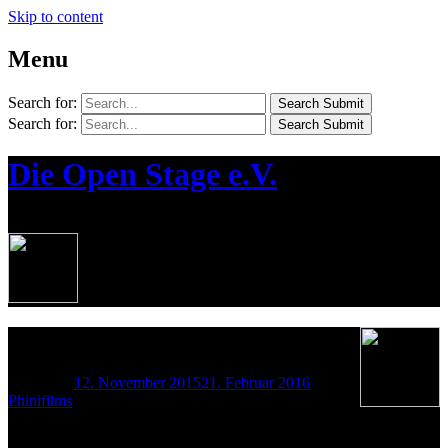
Skip to content
Menu
Search for:
Search Submit
Search for:
Search Submit
Die Open Stage e.V.
¦ Die Jugendkünstlerbühne in Bernau
11.11.2015
Posted on
12. November 2015
21. Februar 2016
by
Phinifilms