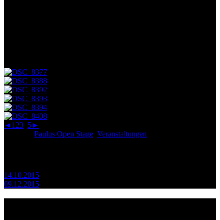
Am Mittwoch, den 11. November 2015 fand die zweite Paulus
Open Stage am PPG statt – diesmal eine Sonderausgabe zum
Karnevalsanfang. Neben Konfettipistolen gab es wieder viele
schöne Lieder und Texte zu bewundern, vielen Dank an alle
Mitwirkenden!
Eine gelungene Veranstaltung – fanden wir. Und alle, mit denen wir
darüber gesprochen haben, auch.
◄
1
2
3
4
5
►
Posted in
Paulus Open Stage
,
Veranstaltungen
Beitragsnavigation
14.10.2015
09.12.2015
Infos