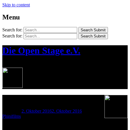
Skip to content
Menu
Search for:
Search Submit
Search for:
Search Submit
Die Open Stage e.V.
¦ Die Jugendkünstlerbühne in Bernau
30.09.2016
Posted on
2. Oktober 2016
2. Oktober 2016
by
Phinifilms