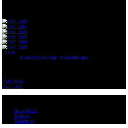
Nach der Sommerpause ging es jetzt wieder los mit der Konfetti
Open Stage.
Das Thema diesmal: Gruselfaktor!
1
2
3
4
►
Posted in
Konfetti Open Stage
,
Veranstaltungen
Beitragsnavigation
24.06.2016
25.11.2016
Infos
Open What?
Termine
Teilnehmer