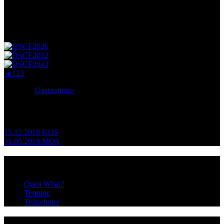
in Bernau. Diesmal mit noch mehr Teilnehmern, noch mehr
Zuschauern und noch mehr Stimmung!
War sehr cool, bis zum nächsten Mal!
◄
1
2
3
4
Posted in
Gastauftritte
Beitragsnavigation
15.12.2018 KOS
31.05.2019 MOS
Infos
Open What?
Termine
Teilnehmer
@dieopenstage