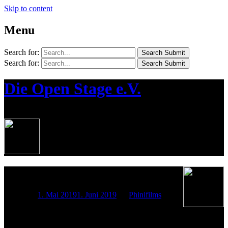
Skip to content
Menu
Search for:
Search Submit
Search for:
Search Submit
Die Open Stage e.V.
¦ Die Jugendkünstlerbühne in Bernau
28.04.2019 KHM
Posted on
1. Mai 2019
1. Juni 2019
by
Phinifilms
Unser zweiter „Gast“auftritt auf dem Kunst- und Handwerkermarkt